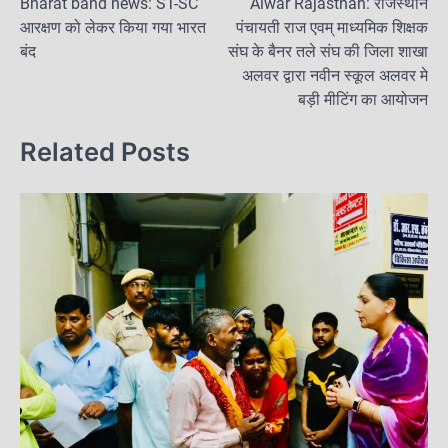
b
d
Bharat band news: ST-SC
Alwar Rajasthan: राजस्थान
o
आरक्षण को लेकर किया गया भारत
o
o
पंचायती राज एवम् माध्यमिक शिक्षक
s
बंद
संघ के बैनर तले संघ की जिला शाखा
o
n
t
अलवर द्वारा नवीन स्कूल अलवर मे
k
बड़ी मीटिंग का आयोजन
n
a
Related Posts
v
i
g
a
t
i
o
n