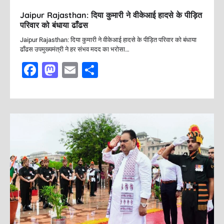
Jaipur Rajasthan: दिया कुमारी ने वीकेआई हादसे के पीड़ित
परिवार को बंधाया ढाँढस
Jaipur Rajasthan: दिया कुमारी ने वीकेआई हादसे के पीड़ित परिवार को बंधाया
ढाँढस उपमुख्यमंत्री ने हर संभव मदद का भरोसा…
F
M
E
S
a
a
m
h
c
st
ai
ar
e
o
l
e
b
d
o
o
o
n
k