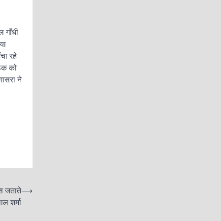
ल गॉंधी
िया
चा रहे
बैठक को
गासरा ने
स जताते
⟶
ल शर्मा