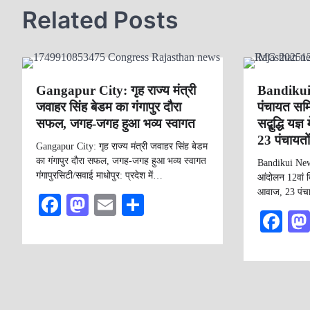
s
Related Posts
t
n
a
v
Gangapur City: गृह राज्य मंत्री
Bandikui 
जवाहर सिंह बेडम का गंगापुर दौरा
पंचायत समि
i
सफल, जगह-जगह हुआ भव्य स्वागत
सद्बुद्धि य
g
23 पंचायतों
Gangapur City: गृह राज्य मंत्री जवाहर सिंह बेडम
a
का गंगापुर दौरा सफल, जगह-जगह हुआ भव्य स्वागत
Bandikui News
t
गंगापुरसिटी/सवाई माधोपुर: प्रदेश में…
आंदोलन 12वां दि
आवाज, 23 पंचा
i
Fa
M
E
S
Fa
o
ce
as
m
ha
n
ce
bo
to
ail
re
bo
ok
do
ok
n