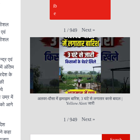
 सोशल
Next
»
1
/
949
 एवं
 सोशल
्द्र एवं
ें अंतिम
्रदेश के
 की
ये
उम्र में
अलवर-दौसा में झमाझम बारिश, 3 घंटे से लगातार बरसे बादल |
Yellow Alert जारी
 को आगे
।
Next
»
1
/
949
देश
ंने कहा
भाजपा
Search