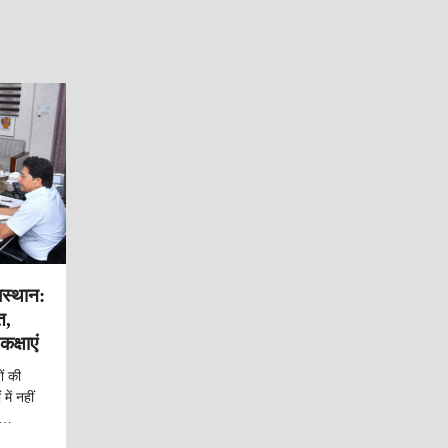
स्थान:
त,
कक्षाएं
ं की
ें नहीं
ने…