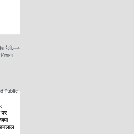
श रैली,
⟶
 निशाना
:
ी पर
ाजपा
भजनलाल