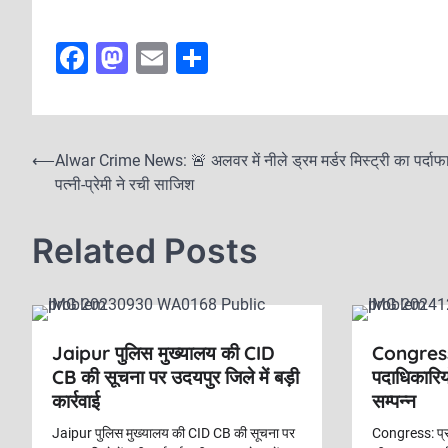
F
M
E
S
a
a
m
h
c
st
ai
ar
e
o
l
e
P
⟵
Alwar Crime News: 🚨 अलवर में नीले ड्रम मर्डर मिस्ट्री का पर्दाफ
b
d
पत्नी-प्रेमी ने रची साजिश
o
o
o
s
Related Posts
o
n
t
k
n
a
v
Jaipur पुलिस मुख्यालय की CID
Congress: 
CB की सूचना पर उदयपुर जिले में बड़ी
पदाधिकारियो
i
कार्रवाई
सम्पन्न
g
Jaipur पुलिस मुख्यालय की CID CB की सूचना पर
Congress: प्रद
a