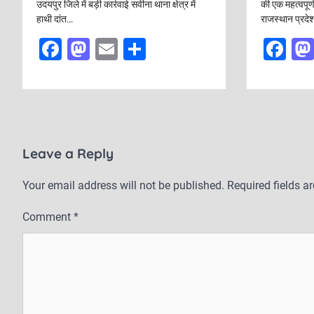
उदयपुर जिले में बड़ी कार्रवाई सवीना थाना क्षेत्र में
की एक महत्वपूर्
t
हाथी दांत…
राजस्थान प्रदेश
i
F
M
E
S
F
o
a
a
m
h
a
n
c
st
ai
ar
c
e
o
l
e
e
b
d
b
Leave a Reply
o
o
o
o
n
o
Your email address will not be published.
Required fields 
k
k
Comment
*