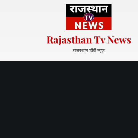
S
k
i
p
t
Rajasthan Tv News
o
c
राजस्थान टीवी न्यूज़
o
n
t
e
n
t