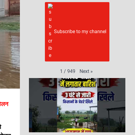
Subscribe to my channel
Next
»
1
/
949
दोलन
ो