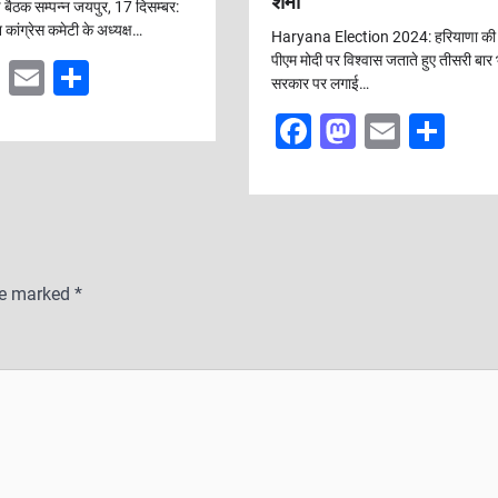
शर्मा
ण बैठक सम्पन्न जयपुर, 17 दिसम्बर:
 कांग्रेस कमेटी के अध्यक्ष…
Haryana Election 2024: हरियाणा की 
पीएम मोदी पर विश्वास जताते हुए तीसरी बार
M
E
S
सरकार पर लगाई…
a
m
h
F
M
E
S
st
ai
ar
a
a
m
h
o
l
e
c
st
ai
ar
d
e
o
l
e
o
b
d
n
are marked
*
o
o
o
n
k