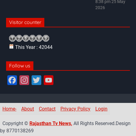
8:38 pm
25 May
2026
Visitor counter
This Year : 42044
Follow us
F
In
T
Y
a
st
wi
o
c
a
tt
u
e
gr
er
T
Home-
About
Contact
Privacy Policy
Login
b
a
u
Copyright ©
Rajasthan Tv News,
All Rights Reserved.Design
o
m
b
by 8770138269