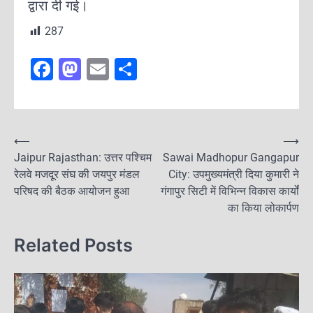
द्वारा दी गई।
287
F
M
E
S
a
a
m
h
c
st
ai
ar
e
o
l
e
P
⟵
⟶
b
d
Jaipur Rajasthan: उत्तर पश्चिम
Sawai Madhopur Gangapur
o
रेलवे मजदूर संघ की जयपुर मंडल
o
o
City: उपमुख्यमंत्री दिया कुमारी ने
s
परिषद की बैठक आयोजन हुआ
गंगापुर सिटी में विभिन्न विकास कार्यों
o
n
t
का किया लोकार्पण
k
n
Related Posts
a
v
i