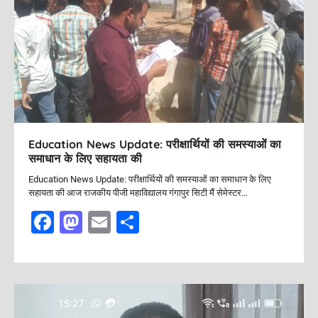
g
a
t
i
o
n
Education News Update: परीक्षार्थियों की समस्याओं का
समाधान के लिए सहायता की
Education News Update: परीक्षार्थियों की समस्याओं का समाधान के लिए
सहायता की आज राजकीय पीजी महाविद्यालय गंगापुर सिटी मैं सेमेस्टर…
F
M
E
S
a
a
m
h
c
st
ai
ar
e
o
l
e
b
d