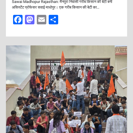
Sawai Madhopur Rajasthan: मैनपुरा निवासी गरीब किसान की बेटी बनी
असिस्टेंट प्रोफेसर सवाई माधोपुर। एक गरीब किसान की बेटी का…
F
M
E
S
a
a
m
h
c
st
ai
ar
e
o
l
e
b
d
o
o
o
n
k