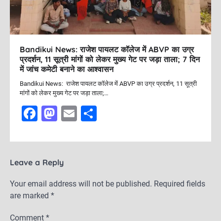
Bandikui News: राजेश पायलट कॉलेज में ABVP का उग्र
प्रदर्शन, 11 सूत्री मांगों को लेकर मुख्य गेट पर जड़ा ताला; 7 दिन
में जांच कमेटी बनाने का आश्वासन
Bandikui News: राजेश पायलट कॉलेज में ABVP का उग्र प्रदर्शन, 11 सूत्री
मांगों को लेकर मुख्य गेट पर जड़ा ताला;…
F
M
E
S
a
a
m
h
c
st
ai
ar
e
o
l
e
Leave a Reply
b
d
Your email address will not be published.
Required fields
o
o
are marked
*
o
n
Comment
*