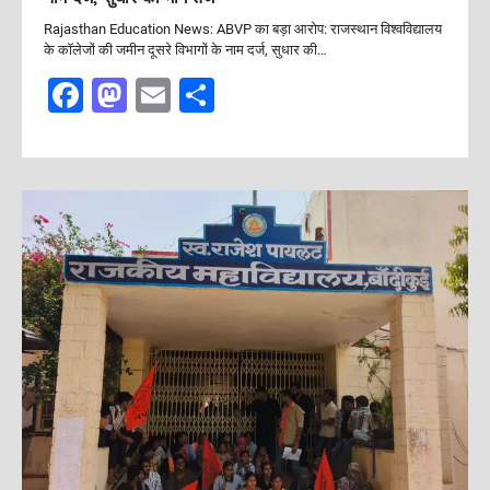
Rajasthan Education News: ABVP का बड़ा आरोप: राजस्थान विश्वविद्यालय
के कॉलेजों की जमीन दूसरे विभागों के नाम दर्ज, सुधार की…
F
M
E
S
a
a
m
h
c
st
ai
ar
e
o
l
e
b
d
o
o
o
n
k