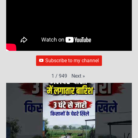
Subscribe to my channel
Next
»
1
/
949