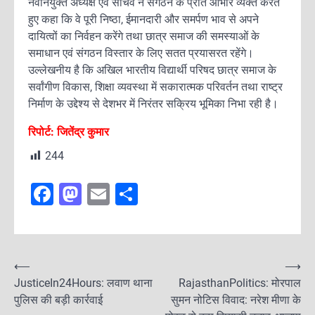
नवनियुक्त अध्यक्ष एवं सचिव ने संगठन के प्रति आभार व्यक्त करते
हुए कहा कि वे पूरी निष्ठा, ईमानदारी और समर्पण भाव से अपने
दायित्वों का निर्वहन करेंगे तथा छात्र समाज की समस्याओं के
समाधान एवं संगठन विस्तार के लिए सतत प्रयासरत रहेंगे।
उल्लेखनीय है कि अखिल भारतीय विद्यार्थी परिषद छात्र समाज के
सर्वांगीण विकास, शिक्षा व्यवस्था में सकारात्मक परिवर्तन तथा राष्ट्र
निर्माण के उद्देश्य से देशभर में निरंतर सक्रिय भूमिका निभा रही है।
रिपोर्ट: जितेंद्र कुमार
244
F
M
E
S
a
a
m
h
c
st
ai
ar
e
o
l
e
P
⟵
⟶
b
d
JusticeIn24Hours: लवाण थाना
RajasthanPolitics: मोरपाल
o
पुलिस की बड़ी कार्रवाई
o
o
सुमन नोटिस विवाद: नरेश मीणा के
s