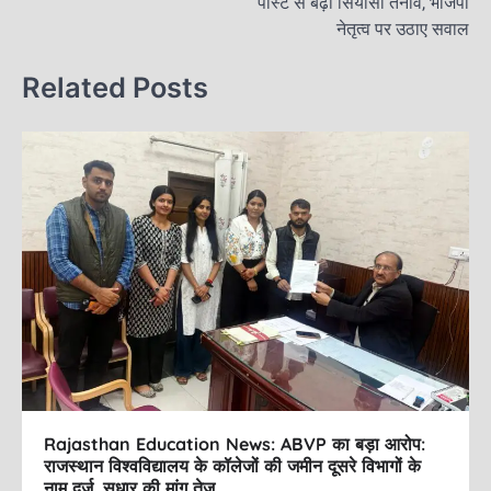
पोस्ट से बढ़ा सियासी तनाव, भाजपा
o
n
t
नेतृत्व पर उठाए सवाल
k
n
Related Posts
a
v
i
g
a
t
i
o
n
Rajasthan Education News: ABVP का बड़ा आरोप:
राजस्थान विश्वविद्यालय के कॉलेजों की जमीन दूसरे विभागों के
नाम दर्ज, सुधार की मांग तेज