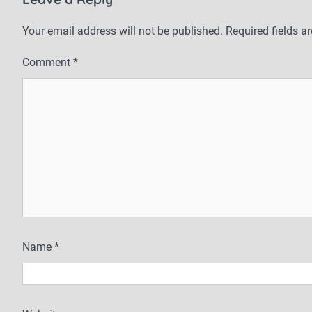
b
b
d
o
Your email address will not be published.
Required fields 
o
o
o
o
n
k
Comment
*
k
Name
*