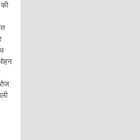
 की
कत
र
ाथ
 मोहन
न
सरोज
ाली