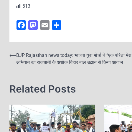
513
F
M
E
S
a
a
m
h
c
st
ai
ar
e
o
l
e
P
⟵
BJP Rajasthan news today: भाजपा युवा मोर्चा ने “एक परिंडा मेरा
b
d
अभियान का राजधानी के अशोक विहार बाल उद्यान से किया आगाज
o
o
o
s
o
n
t
Related Posts
k
n
a
v
i
g