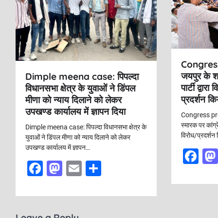
a
t
i
o
Congres
n
जयपुर के श
Dimple meena case: पिपल्दा
पार्टी द्वा
विधानसभा क्षेत्र के युवाओं ने डिंपल
प्रदर्शन क
मीणा को न्याय दिलाने को लेकर
उपखण्ड कार्यालय में ज्ञापन दिया
Congress pro
स्मारक पर कांग्र
Dimple meena case: पिपल्दा विधानसभा क्षेत्र के
विरोध/प्रदर्शन
युवाओं ने डिंपल मीणा को न्याय दिलाने को लेकर
उपखण्ड कार्यालय में ज्ञापन…
F
F
M
E
S
a
a
a
m
h
c
c
st
ai
ar
e
e
o
l
e
Leave a Reply