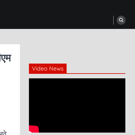
ीएम
Video News
लवे