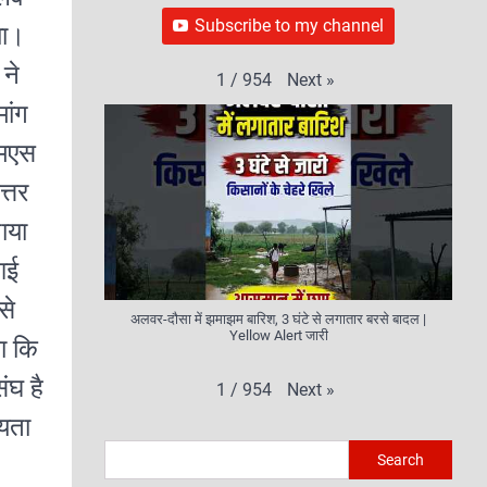
Subscribe to my channel
या।
 ने
Next
»
1
/
954
मांग
एमएस
्तर
ाया
आई
से
अलवर-दौसा में झमाझम बारिश, 3 घंटे से लगातार बरसे बादल |
Yellow Alert जारी
ला कि
ंघ है
Next
»
1
/
954
्यता
Search