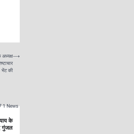
अध्यक्ष
⟶
िष्टाचार
भेंट की
ाय के
द गुंजल