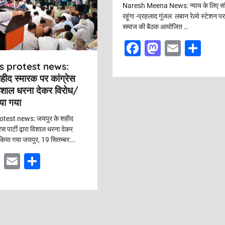
Naresh Meena News: न्याय के लिए संर
रहूंगा -प्रहलाद गुंजल लबान रेल्वे स्टेशन पर
समाज की बैठक आयोजित …
F
M
E
S
a
a
m
h
s protest news:
c
st
ai
ar
हीद स्मारक पर कांग्रेस
रा विशाल धरना देकर विरोध/
e
o
l
e
िया गया
b
d
test news: जयपुर के शहीद
o
o
ेस पार्टी द्वारा विशाल धरना देकर
o
n
 किया गया जयपुर, 19 सितम्बर:…
k
M
E
S
a
m
h
st
ai
ar
o
l
e