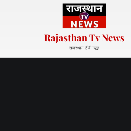
S
k
i
p
t
Rajasthan Tv News
o
c
राजस्थान टीवी न्यूज़
o
n
t
e
n
t