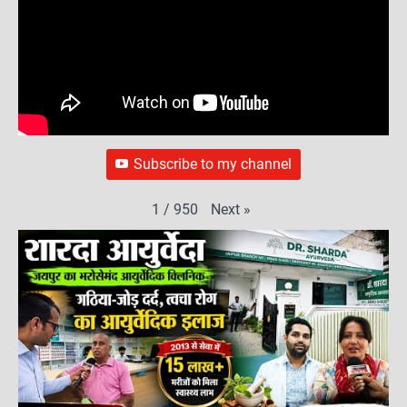
Subscribe to my channel
Next
»
1
/
950