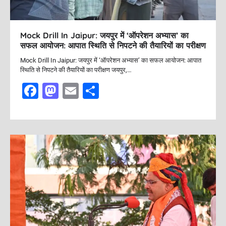
n
Mock Drill In Jaipur: जयपुर में ‘ऑपरेशन अभ्यास’ का
सफल आयोजन: आपात स्थिति से निपटने की तैयारियों का परीक्षण
Mock Drill In Jaipur: जयपुर में ‘ऑपरेशन अभ्यास’ का सफल आयोजन: आपात
स्थिति से निपटने की तैयारियों का परीक्षण जयपुर,…
F
M
E
S
a
a
m
h
c
st
ai
ar
e
o
l
e
b
d
o
o
o
n
k