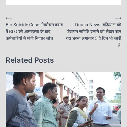
c
st
ai
ar
e
o
l
e
P
⟵
⟶
b
d
Blo Suicide Case: निर्वाचन दबाव
Dausa News: बड़ियाल को
o
में BLO की आत्महत्या के बाद
o
o
पंचायत समिति बनाने को लेकर चल
s
कर्मचारियों ने मांगी निष्पक्ष जांच
रहा धरना लगातार 5 वे दिन भी जारी
o
n
t
है,
k
n
Related Posts
a
v
i
g
a
t
i
o