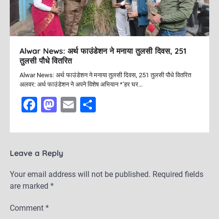
k
Alwar News: अर्थ फाउंडेशन ने मनाया तुलसी दिवस, 251
तुलसी पौधे वितरित
Alwar News: अर्थ फाउंडेशन ने मनाया तुलसी दिवस, 251 तुलसी पौधे वितरित
अलवर: अर्थ फाउंडेशन ने अपने विशेष अभियान *’हर घर…
F
M
E
S
a
a
m
h
c
st
ai
ar
e
o
l
e
Leave a Reply
b
d
Your email address will not be published.
Required fields
o
o
are marked
*
o
n
Comment
*
k