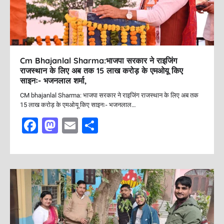
Cm Bhajanlal Sharma:भाजपा सरकार ने राइजिंग
राजस्थान के लिए अब तक 15 लाख करोड़ के एमओयू किए
साइनः- भजनलाल शर्मा,
CM bhajanlal Sharma: भाजपा सरकार ने राइजिंग राजस्थान के लिए अब तक
15 लाख करोड़ के एमओयू किए साइनः- भजनलाल…
F
M
E
S
a
a
m
h
c
st
ai
ar
e
o
l
e
b
d
o
o
o
n