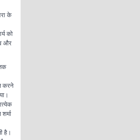
रा के
।
र्य को
ाव और
 तक
त करने
िया।
रत्येक
शर्मा
नी है।