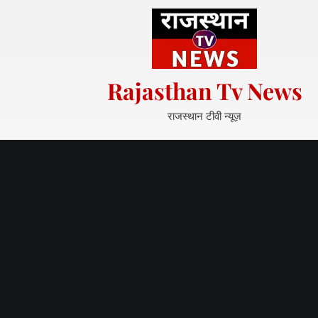
S
k
i
p
t
Rajasthan Tv News
o
c
राजस्थान टीवी न्यूज़
o
n
t
e
n
t