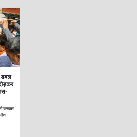
 डबल
दौड़कर
कास-
की सरकार
ंगीण