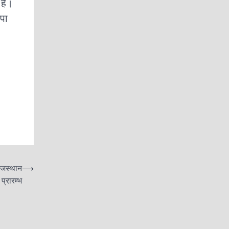
 है।
जपा
ाजस्थान
⟶
्रारम्भ