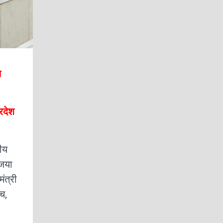
थ
रदेश
ीय
िजया
ंत्री
च,