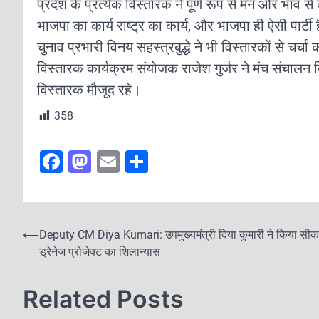
प्रदेश के प्रत्येक विस्तारक ने पूर्ण रूप से मन और भाव 
भाजपा का कार्य राष्ट्र का कार्य, और भाजपा ही ऐसी पार्टी
चुनाव प्रभारी विनय सहस्त्रबुद्धे ने भी विस्तारकों से च
विस्तारक कार्यक्रम संयोजक राजेश गुर्जर ने मंच संचा
विस्तारक मौजूद रहे।
358
F
M
E
S
a
a
m
h
c
st
ai
ar
e
o
l
e
P
⟵
Deputy CM Diya Kumari: उपमुख्यमंत्री दिया कुमारी ने किया सीक
b
d
ड्रेनेज प्रोजेक्ट का शिलान्यास
o
o
o
s
Related Posts
o
n
t