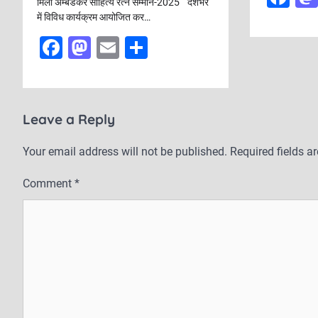
मिला अम्बेडकर साहित्य रत्न सम्मान-2025 “ देशभर
a
में विविध कार्यक्रम आयोजित कर…
c
F
M
E
S
e
a
a
m
h
b
c
st
ai
ar
o
e
o
l
e
Leave a Reply
o
b
d
k
Your email address will not be published.
Required fields 
o
o
o
n
Comment
*
k