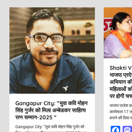
k
n
a
v
i
g
a
t
i
Shakti 
भाजपा प्रदे
o
अभियान की
n
महिलाओं को
पर होगी चर्
Gangapur City: “युवा कवि मोहन
भाजपा प्रदेश का
सिंह गुर्जर को मिला अम्बेडकर साहित्य
कार्यशाला 17 ज
रत्न सम्मान-2025 “
बनाने की दिशा 
Gangapur City: “युवा कवि मोहन सिंह गुर्जर को
F