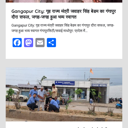
Gangapur City: गृह राज्य मंत्री जवाहर सिंह बेडम का गंगापुर
दौरा सफल, जगह-जगह हुआ भव्य स्वागत
Gangapur City: गृह राज्य मंत्री जवाहर सिंह बेडम का गंगापुर दौरा सफल, जगह-
जगह हुआ भव्य स्वागत गंगापुरसिटी/सवाई माधोपुर: प्रदेश में…
F
M
E
S
a
a
m
h
c
st
ai
ar
e
o
l
e
b
d
o
o
o
n
k