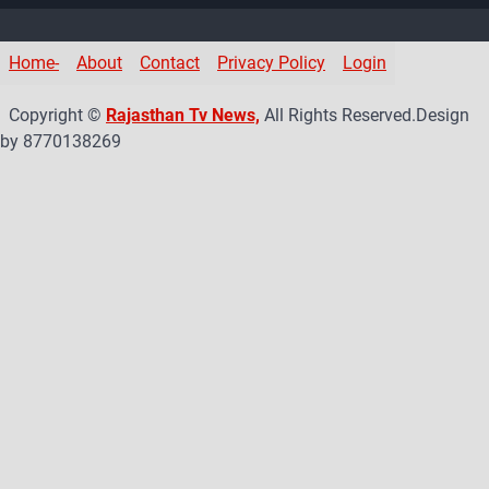
c
a
tt
u
e
gr
er
T
Home-
About
Contact
Privacy Policy
Login
b
a
u
Copyright ©
Rajasthan Tv News,
All Rights Reserved.Design
o
m
b
by 8770138269
o
e
k
C
h
a
n
n
el