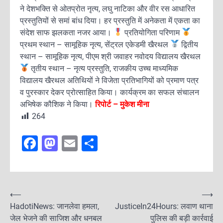
ने देशभक्ति से ओतप्रोत नृत्य, लघु नाटिका और वीर रस आधारित
प्रस्तुतियों से समां बांध दिया। हर प्रस्तुति में अनेकता में एकता का
संदेश साफ झलकता नजर आया।
प्रतियोगिता परिणाम
प्रथम स्थान – सामूहिक नृत्य, सेंट्रल एकेडमी खैरथल
द्वितीय
स्थान – सामूहिक नृत्य, पीएम श्री जवाहर नवोदय विद्यालय खैरथल
तृतीय स्थान – नृत्य प्रस्तुति, राजकीय उच्च माध्यमिक
विद्यालय खैरथल अतिथियों ने विजेता प्रतिभागियों को प्रमाण पत्र
व पुरस्कार देकर प्रोत्साहित किया। कार्यक्रम का सफल संचालन
अभिषेक कौशिक ने किया।
रिपोर्ट – मुकेश मीना
264
F
M
E
S
a
a
m
h
c
st
ai
ar
e
o
l
e
P
⟵
⟶
b
d
HadotiNews: जानलेवा हमला,
JusticeIn24Hours: लवाण थाना
o
जेल भेजने की साजिश और धनबल
o
o
पुलिस की बड़ी कार्रवाई