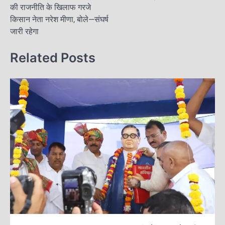
s
की राजनीति के खिलाफ गरजे
o
n
t
किसान नेता नरेश मीणा, बोले—संघर्ष
k
जारी रहेगा
n
a
Related Posts
v
i
g
a
t
i
o
n