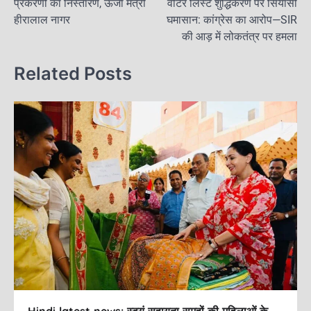
प्रकरणों का निस्तारण, ऊर्जा मंत्री
o
o
वोटर लिस्ट शुद्धिकरण पर सियासी
s
हीरालाल नागर
घमासान: कांग्रेस का आरोप—SIR
o
n
t
की आड़ में लोकतंत्र पर हमला
k
n
Related Posts
a
v
i
g
a
t
i
o
n