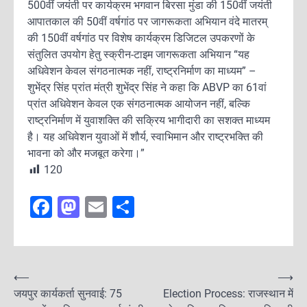
500वीं जयंती पर कार्यक्रम भगवान बिरसा मुंडा की 150वीं जयंती
आपातकाल की 50वीं वर्षगांठ पर जागरूकता अभियान वंदे मातरम्
की 150वीं वर्षगांठ पर विशेष कार्यक्रम डिजिटल उपकरणों के
संतुलित उपयोग हेतु स्क्रीन-टाइम जागरूकता अभियान “यह
अधिवेशन केवल संगठनात्मक नहीं, राष्ट्रनिर्माण का माध्यम” –
शुभेंद्र सिंह प्रांत मंत्री शुभेंद्र सिंह ने कहा कि ABVP का 61वां
प्रांत अधिवेशन केवल एक संगठनात्मक आयोजन नहीं, बल्कि
राष्ट्रनिर्माण में युवाशक्ति की सक्रिय भागीदारी का सशक्त माध्यम
है। यह अधिवेशन युवाओं में शौर्य, स्वाभिमान और राष्ट्रभक्ति की
भावना को और मजबूत करेगा।”
120
F
M
E
S
a
a
m
h
c
st
ai
ar
e
o
l
e
P
⟵
⟶
b
d
जयपुर कार्यकर्ता सुनवाई: 75
Election Process: राजस्थान में
o