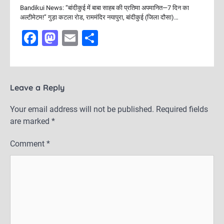
Bandikui News: “बांदीकुई में बाबा साहब की प्रतिमा अपमानित—7 दिन का
अल्टीमेटम!” गुड़ा कटला रोड, राममंदिर नयापुरा, बांदीकुई (जिला दौसा)…
F
M
E
S
a
a
m
h
c
st
ai
ar
e
o
l
e
Leave a Reply
b
d
Your email address will not be published.
Required fields
o
o
are marked
*
o
n
Comment
*
k