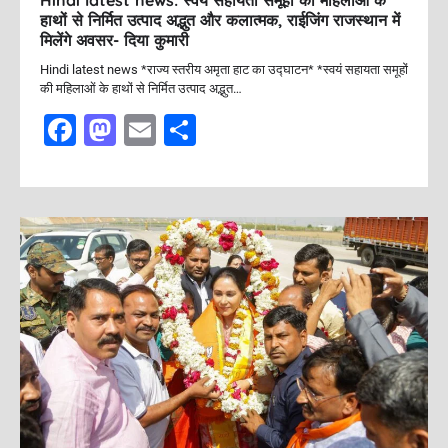
Hindi latest news: स्वयं सहायता समूहों की महिलाओं के
हाथों से निर्मित उत्पाद अद्भुत और कलात्मक, राईजिंग राजस्थान में
मिलेंगे अवसर- दिया कुमारी
Hindi latest news *राज्य स्तरीय अमृता हाट का उद्घाटन* *स्वयं सहायता समूहों
की महिलाओं के हाथों से निर्मित उत्पाद अद्भुत…
F
M
E
S
a
a
m
h
c
st
ai
ar
e
o
l
e
b
d
o
o
o
n
k