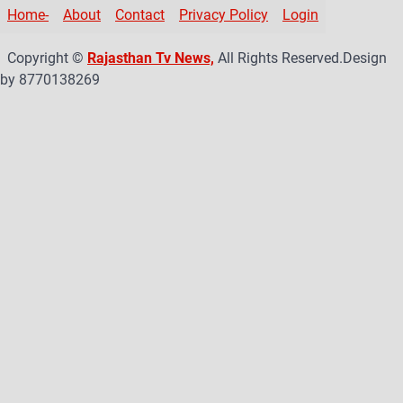
e
gr
er
T
Home-
About
Contact
Privacy Policy
Login
b
a
u
Copyright ©
Rajasthan Tv News,
All Rights Reserved.Design
o
m
b
by 8770138269
o
e
k
C
h
a
n
n
el