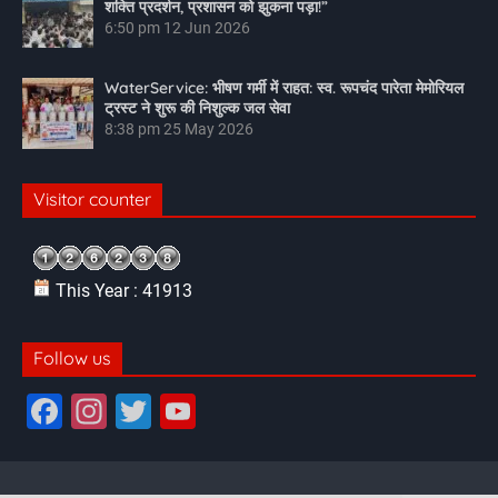
शक्ति प्रदर्शन, प्रशासन को झुकना पड़ा!”
6:50 pm
12 Jun 2026
WaterService: भीषण गर्मी में राहत: स्व. रूपचंद पारेता मेमोरियल
ट्रस्ट ने शुरू की निशुल्क जल सेवा
8:38 pm
25 May 2026
Visitor counter
This Year : 41913
Follow us
F
In
T
Y
a
st
wi
o
c
a
tt
u